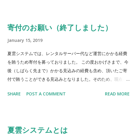
の再実装は、可能かどうかも含め現在は未定です。 以下で、こ
れらに関して詳しく説明します。 機能停止の背景（という名の
長いいいわけ） 2020年に入ってから、コロナ禍の大きな影響も
寄付のお願い（終了しました）
あって、夏雲システムでの句会が急増しております。システム
開始当初は、「100の句会で使って頂くことになればかなりす
January 15, 2019
ごいな」くらいに考えていましたが、今年4月に200を超えても
夏雲システムでは、レンタルサーバー代など運営にかかる経費
開設のお申込みが増え続け、10月上旬現在では約730の句会に
を賄うため寄付を募っておりました。 この度おかげさまで、今
提供しています。このような形で、多くの句会のお役に立てる
後（しばらく先まで）かかる見込みの経費も含め、頂いたご寄
ことをとても嬉しく思っています。 一方で、句会数や利用者数
付で賄うことができる見込みとなりました。そのため、現在は
の増加にともない、システム内部に関する不安要素が少しずつ
寄付の受付を中止しています。 これまで、暖かいご協力をいた
生じてきていました。その大きな要因は、開始当初はこのよう
SHARE
POST A COMMENT
READ MORE
だき誠にありがとうございました。引き続き、夏雲システムで
な規模で使われることを想定しておらず、あまりシステムの負
の句会をお楽しみいただければ幸いです。 （2019年8月24日）
荷を気にしないような設計となっていたことです。そこで、殊
更アナウンスはしていませんでしたが、負荷対策として内部処
理の改善や負荷軽減を少しずつ進めてきました。 今回停止する
夏雲システムとは
①②の機能についても、もともと特に負荷が大きい上に、句会